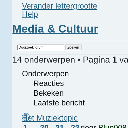
Verander lettergrootte
Help
Media & Cultuur
14 onderwerpen • Pagina
1
v
Onderwerpen
Reacties
Bekeken
Laatste bericht
Het Muziektopic
1
...
20
,
21
,
22
door
Blup008