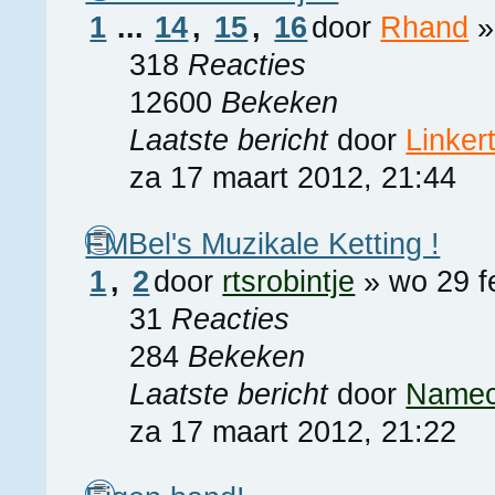
1
...
14
,
15
,
16
door
Rhand
»
318
Reacties
12600
Bekeken
Laatste bericht
door
Linker
za 17 maart 2012, 21:44
FMBel's Muzikale Ketting !
1
,
2
door
rtsrobintje
» wo 29 f
31
Reacties
284
Bekeken
Laatste bericht
door
Namec
za 17 maart 2012, 21:22