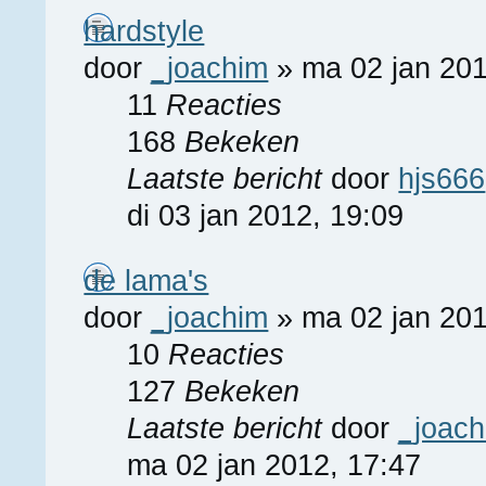
hardstyle
door
_joachim
» ma 02 jan 201
11
Reacties
168
Bekeken
Laatste bericht
door
hjs666
di 03 jan 2012, 19:09
de lama's
door
_joachim
» ma 02 jan 201
10
Reacties
127
Bekeken
Laatste bericht
door
_joac
ma 02 jan 2012, 17:47