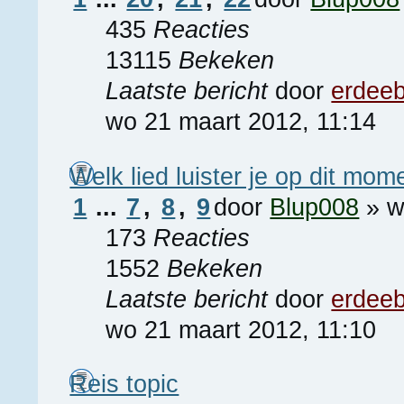
435
Reacties
13115
Bekeken
Laatste bericht
door
erdee
wo 21 maart 2012, 11:14
Welk lied luister je op dit mom
1
...
7
,
8
,
9
door
Blup008
» w
173
Reacties
1552
Bekeken
Laatste bericht
door
erdee
wo 21 maart 2012, 11:10
Reis topic