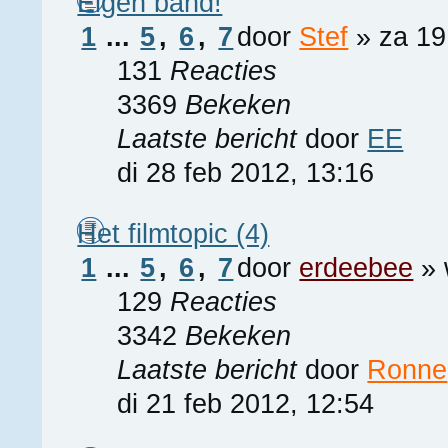
Eigen band!
1
...
5
,
6
,
7
door
Stef
» za 19
131
Reacties
3369
Bekeken
Laatste bericht
door
EE
di 28 feb 2012, 13:16
Het filmtopic (4)
1
...
5
,
6
,
7
door
erdeebee
» 
129
Reacties
3342
Bekeken
Laatste bericht
door
Ronne
di 21 feb 2012, 12:54