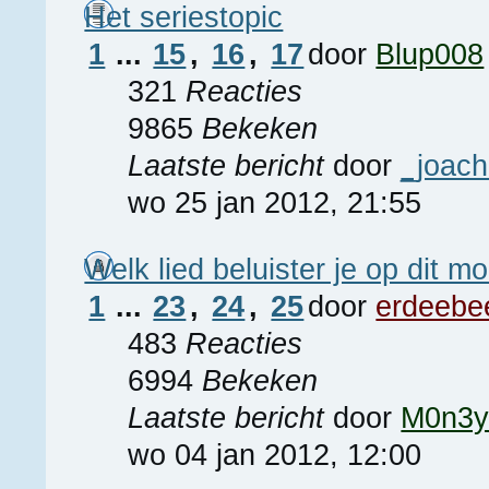
Het seriestopic
1
...
15
,
16
,
17
door
Blup008
321
Reacties
9865
Bekeken
Laatste bericht
door
_joac
wo 25 jan 2012, 21:55
Welk lied beluister je op dit m
1
...
23
,
24
,
25
door
erdeebe
483
Reacties
6994
Bekeken
Laatste bericht
door
M0n3
wo 04 jan 2012, 12:00