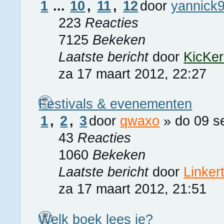
1
...
10
,
11
,
12
door
yannick
223
Reacties
7125
Bekeken
Laatste bericht
door
KicKe
za 17 maart 2012, 22:27
Festivals & evenementen
1
,
2
,
3
door
qwaxo
» do 09 s
43
Reacties
1060
Bekeken
Laatste bericht
door
Linker
za 17 maart 2012, 21:51
Welk boek lees je?