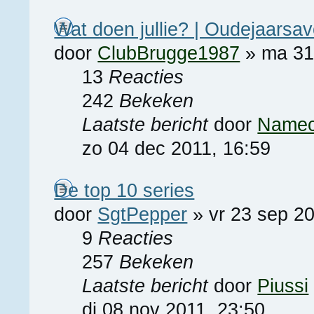
Wat doen jullie? | Oudejaarsa
door
ClubBrugge1987
» ma 31 
13
Reacties
242
Bekeken
Laatste bericht
door
Namec
zo 04 dec 2011, 16:59
De top 10 series
door
SgtPepper
» vr 23 sep 20
9
Reacties
257
Bekeken
Laatste bericht
door
Piussi
di 08 nov 2011, 23:50