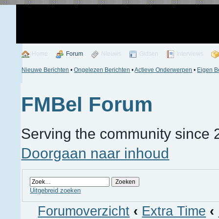
Home
Forum
Nieuws
Gidsen
Interviews
Nieuwe Berichten
•
Ongelezen Berichten
•
Actieve Onderwerpen
•
Eigen B
FMBel Forum
Serving the community since 
Doorgaan naar inhoud
Uitgebreid zoeken
Forumoverzicht
‹
Extra Time
‹